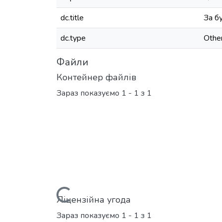
dc.title
За б
dc.type
Othe
Файли
Контейнер файлів
Зараз показуємо
1 - 1 з 1
Вантажиться...
Ліцензійна угода
Зараз показуємо
1 - 1 з 1