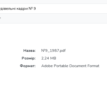
удівельні кадри № 9
r
Назва:
№9_1987.pdf
Розмір:
2,24 MB
Формат:
Adobe Portable Document Format