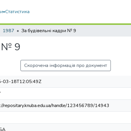
ми
Статистика
1987
За будівельні кадри № 9
 № 9
Скорочена інформація про документ
-03-18T12:05:49Z
7
s://repositary.knuba.edu.ua/handle/123456789/14943
БА