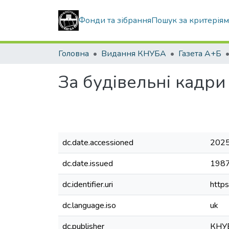
Фонди та зібрання
Пошук за критерія
Головна
Видання КНУБА
Газета А+Б
За будівельні кадри
dc.date.accessioned
2025
dc.date.issued
198
dc.identifier.uri
http
dc.language.iso
uk
dc.publisher
КНУ