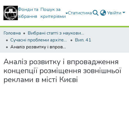
Фонди та
Пошук за
Статистика
Увійти
зібрання
критеріями
Головна
Вибрані статті з наукових збірників КНУБА
Сучасні проблеми архітектури та містобудування
Вип. 41
Аналіз розвитку і впровадження концепції розміщення зовнішньої реклами в місті Києві
Аналіз розвитку і впровадження
концепції розміщення зовнішньої
реклами в місті Києві