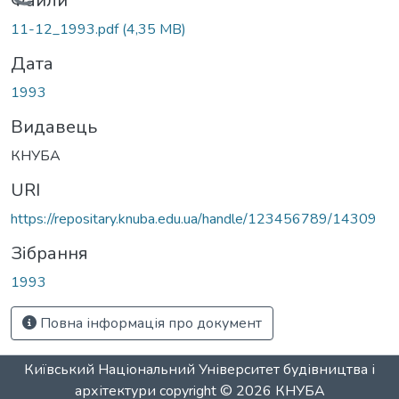
Вантажиться...
Файли
11-12_1993.pdf
(4,35 MB)
Дата
1993
Видавець
КНУБА
URI
https://repositary.knuba.edu.ua/handle/123456789/14309
Зібрання
1993
Повна інформація про документ
Київський Національний Університет будівництва і
архітектури
copyright © 2026
КНУБА