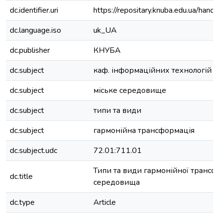
dc.identifier.uri
https://repositary.knuba.edu.ua/h
dc.language.iso
uk_UA
dc.publisher
КНУБА
dc.subject
каф. інформаційних технологій в 
dc.subject
міське середовище
dc.subject
типи та види
dc.subject
гармонійна трансформація
dc.subject.udc
72.01:711.01
Типи та види гармонійної трансф
dc.title
середовища
dc.type
Article