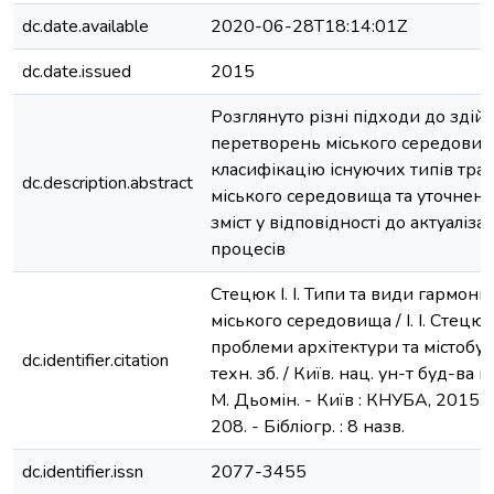
dc.date.available
2020-06-28T18:14:01Z
dc.date.issued
2015
Розглянуто різні підходи до здій
перетворень міського середовищ
класифікацію існуючих типів тра
dc.description.abstract
міського середовища та уточнено
зміст у відповідності до актуаліза
процесів
Стецюк І. І. Типи та види гармоні
міського середовища / І. І. Стецюк 
проблеми архітектури та містобуду
dc.identifier.citation
техн. зб. / Київ. нац. ун-т буд-ва і а
М. Дьомін. - Київ : КНУБА, 2015. -
208. - Бібліогр. : 8 назв.
dc.identifier.issn
2077-3455