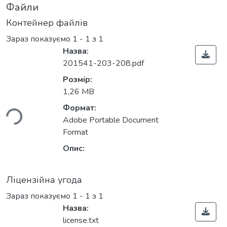
Файли
Контейнер файлів
Зараз показуємо
1 - 1 з 1
Назва:
201541-203-208.pdf
Розмір:
1,26 MB
ься...
Формат:
Adobe Portable Document
Format
Опис:
Ліцензійна угода
Зараз показуємо
1 - 1 з 1
Назва:
license.txt