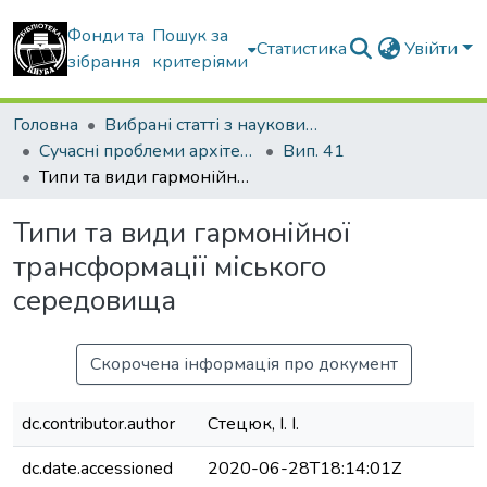
Фонди та
Пошук за
Статистика
Увійти
зібрання
критеріями
Головна
Вибрані статті з наукових збірників КНУБА
Сучасні проблеми архітектури та містобудування
Вип. 41
Типи та види гармонійної трансформації міського середовища
Типи та види гармонійної
трансформації міського
середовища
Скорочена інформація про документ
dc.contributor.author
Стецюк, І. І.
dc.date.accessioned
2020-06-28T18:14:01Z