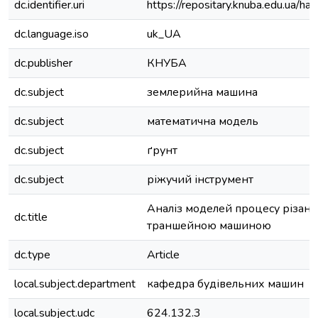
dc.identifier.uri
https://repositary.knuba.edu.ua
dc.language.iso
uk_UA
dc.publisher
КНУБА
dc.subject
землерийна машина
dc.subject
математична модель
dc.subject
ґрунт
dc.subject
ріжучий інструмент
Аналіз моделей процесу різанн
dc.title
траншейною машиною
dc.type
Article
local.subject.department
кафедра будівельних машин
local.subject.udc
624.132.3