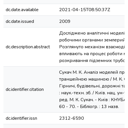
dc.date.available
2021-04-15T08:50:37Z
dc.date.issued
2009
Досліджено аналітичні моделі 
робочими органами землерийн
dc.description.abstract
Розглянуто механізм взаємодії 
впливають на процес роботи м
розкривання підземних трубоп
Сукач М. К. Аналіз моделей про
траншейною машиною / М. К. Сука
Гірничі, будівельні, дорожні т
dc.identifier.citation
: наук.-техн. зб. / Київ. нац. ун-т 
ред. М. К. Сукач. - Київ : КНУБА,
60 - 70. - Бiблiогр. : 13 назв.
dc.identifier.issn
2312-6590