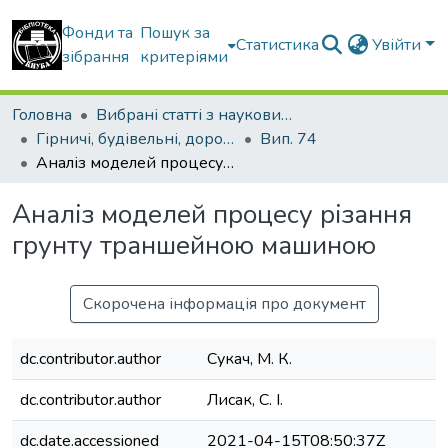
Фонди та
Пошук за
Статистика
Увійти
зібрання
критеріями
Головна
Вибрані статті з наукових збірників КНУБА
Гірничі, будівельні, дорожні та меліоративні машини
Вип. 74
Аналіз моделей процесу різання грунту траншейною машиною
Аналіз моделей процесу різання
грунту траншейною машиною
Скорочена інформація про документ
dc.contributor.author
Сукач, М. К.
dc.contributor.author
Лисак, С. І.
dc.date.accessioned
2021-04-15T08:50:37Z