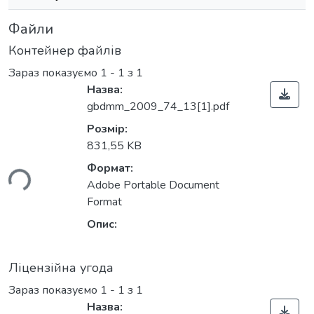
Файли
Контейнер файлів
Зараз показуємо
1 - 1 з 1
Назва:
gbdmm_2009_74_13[1].pdf
Розмір:
831,55 KB
Формат:
ься...
Adobe Portable Document
Format
Опис:
Ліцензійна угода
Зараз показуємо
1 - 1 з 1
Назва: