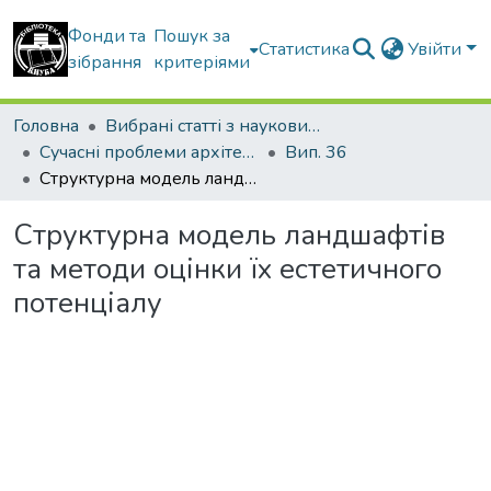
Фонди та
Пошук за
Статистика
Увійти
зібрання
критеріями
Головна
Вибрані статті з наукових збірників КНУБА
Сучасні проблеми архітектури та містобудування
Вип. 36
Структурна модель ландшафтів та методи оцінки їх естетичного потенціалу
Структурна модель ландшафтів
та методи оцінки їх естетичного
потенціалу