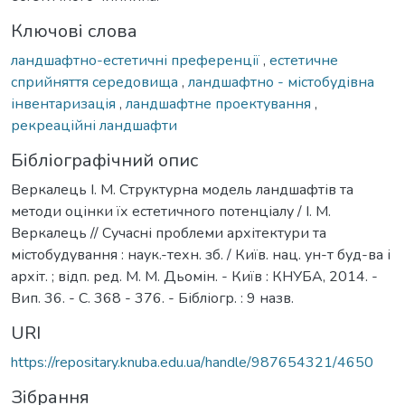
Ключові слова
ландшафтно-естетичні преференції
,
естетичне
сприйняття середовища
,
ландшафтно - містобудівна
інвентаризація
,
ландшафтне проектування
,
рекреаційні ландшафти
Бібліографічний опис
Веркалець І. М. Структурна модель ландшафтів та
методи оцінки їх естетичного потенціалу / І. М.
Веркалець // Сучасні проблеми архітектури та
містобудування : наук.-техн. зб. / Київ. нац. ун-т буд-ва і
архіт. ; відп. ред. М. М. Дьомін. - Київ : КНУБА, 2014. -
Вип. 36. - С. 368 - 376. - Бібліогр. : 9 назв.
URI
https://repositary.knuba.edu.ua/handle/987654321/4650
Зібрання