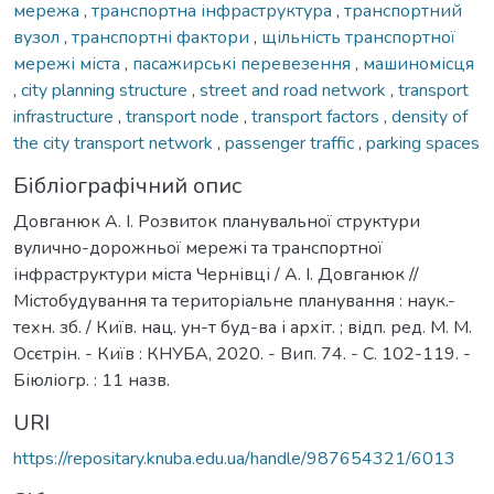
мережа
,
транспортна інфраструктура
,
транспортний
вузол
,
транспортні фактори
,
щільність транспортної
мережі міста
,
пасажирські перевезення
,
машиномісця
,
city planning structure
,
street and road network
,
transport
infrastructure
,
transport node
,
transport factors
,
density of
the city transport network
,
passenger traffic
,
parking spaces
Бібліографічний опис
Довганюк А. І. Розвиток планувальної структури
вулично-дорожньої мережі та транспортної
інфраструктури міста Чернівці / А. І. Довганюк //
Містобудування та територіальне планування : наук.-
техн. зб. / Київ. нац. ун-т буд-ва і архіт. ; відп. ред. М. М.
Осєтрін. - Київ : КНУБА, 2020. - Вип. 74. - С. 102-119. -
Біюліогр. : 11 назв.
URI
https://repositary.knuba.edu.ua/handle/987654321/6013