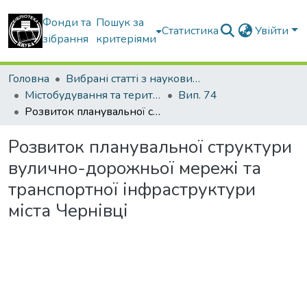
Фонди та
Пошук за
Статистика
Увійти
зібрання
критеріями
Головна
Вибрані статті з наукових збірників КНУБА
Містобудування та територіальне планування
Вип. 74
Розвиток планувальної структури вулично-дорожньої мережі та транспортної інфраструктури міста Чернівці
Розвиток планувальної структури
вулично-дорожньої мережі та
транспортної інфраструктури
міста Чернівці