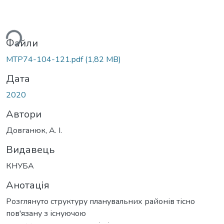
ься...
Файли
MTP74-104-121.pdf
(1,82 MB)
Дата
2020
Автори
Довганюк, А. І.
Видавець
КНУБА
Анотація
Розглянуто структуру планувальних районів тісно
пов'язану з існуючою