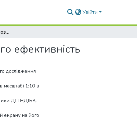
Увійти
Вплив параметрів шумозахисного екрану на його ефективність
го ефективність
ого дослідження
 масштабі 1:10 в
устики ДП НДІБК.
й екрану на його