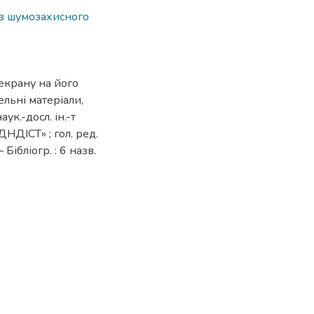
в шумозахисного
екрану на його
ельні матеріали,
аук.-досл. ін.-т
ДНДІСТ» ; гол. ред.
– Бібліогр. : 6 назв.