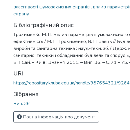
властивості шумозахисних екранів
,
вплив параметрі
екрану
Бібліографічний опис
Трохименко М. П. Вплив параметрів шумозахисного 
ефективність / М. П. Трохименко, В. П. Заєць // Будів
вироби та санітарна техніка : наук.-техн. зб. / Держ. н
санітарної техніки і обладнання будівель та споруд «
В. І. Сай. – Київ : Знання, 2011. – Вип. 36. – С. 71 – 75. 
URI
https://repositary.knuba.edu.ua/handle/987654321/9264
Зібрання
Вип. 36
Повна інформація про документ