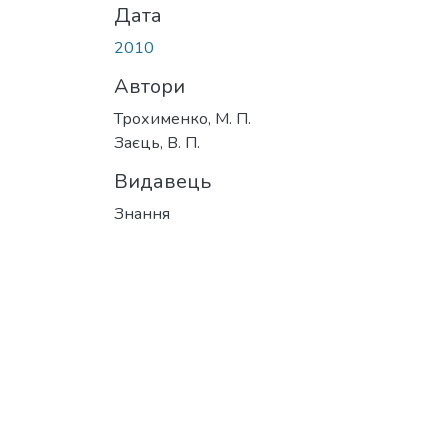
Дата
2010
Автори
Трохименко, М. П.
Заєць, В. П.
Видавець
Знання