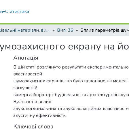
ми
Статистика
Будівельні матеріали, вироби та санітарна техніка
Вип. 36
умозахисного екрану на йо
Анотація
В цій статі розглянуто результати експериментальн
властивостей
шумозахисних екранів, що було виконане на моделі в
заглушеній
камері лабораторії будівельної та архітектурної ак
Визначено вплив
звукопоглинальних та звукоізоляційних властивосте
акустичну ефективність.
Ключові слова