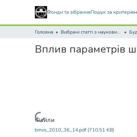
Фонди та зібрання
Пошук за критерія
Головна
Вибрані статті з наукових збірників КНУБА
Вплив параметрів ш
Вантажиться...
Файли
bmvs_2010_36_14.pdf
(710,51 KB)