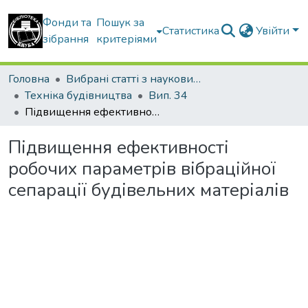
Фонди та
Пошук за
Статистика
Увійти
зібрання
критеріями
Головна
Вибрані статті з наукових збірників КНУБА
Техніка будівництва
Вип. 34
Підвищення ефективності робочих параметрів вібраційної сепарації будівельних матеріалів
Підвищення ефективності
робочих параметрів вібраційної
сепарації будівельних матеріалів