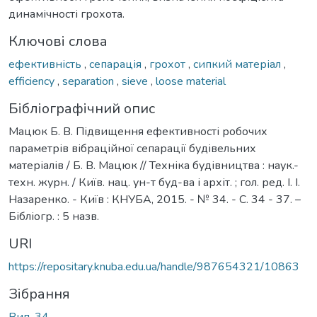
динамічності грохота.
Ключові слова
ефективність
,
сепарація
,
грохот
,
сипкий матеріал
,
efficiency
,
separation
,
sieve
,
loose material
Бібліографічний опис
Мацюк Б. В. Підвищення ефективності робочих
параметрів вібраційної сепарації будівельних
матеріалів / Б. В. Мацюк // Техніка будівництва : наук.-
техн. журн. / Київ. нац. ун-т буд-ва і архіт. ; гол. ред. І. І.
Назаренко. - Київ : КНУБА, 2015. - № 34. - С. 34 - 37. –
Бібліогр. : 5 назв.
URI
https://repositary.knuba.edu.ua/handle/987654321/10863
Зібрання
Вип. 34