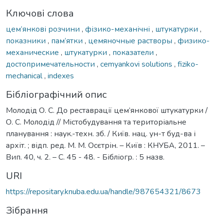
Ключові слова
цем’янкові розчини
,
фізико-механічні
,
штукатурки
,
показники
,
пам’ятки
,
цемяночные растворы
,
физико-
механические
,
штукатурки
,
показатели
,
достопримечательности
,
cemyankovi solutions
,
fiziko-
mechanical
,
indexes
Бібліографічний опис
Молодід О. С. До реставрації цем’янкової штукатурки /
О. С. Молодід // Містобудування та територіальне
планування : наук.-техн. зб. / Київ. нац. ун-т буд-ва і
архіт. ; відп. ред. М. М. Осєтрін. – Київ : КНУБА, 2011. –
Вип. 40, ч. 2. – С. 45 - 48. - Бібліогр. : 5 назв.
URI
https://repositary.knuba.edu.ua/handle/987654321/8673
Зібрання