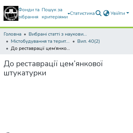
Фонди та
Пошук за
Статистика
Увійти
зібрання
критеріями
Головна
Вибрані статті з наукових збірників КНУБА
Містобудування та територіальне планування
Вип. 40(2)
До реставрації цем’янкової штукатурки
До реставрації цем’янкової
штукатурки