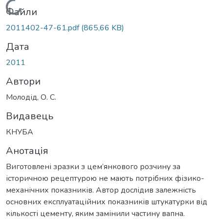
Вантажиться...
Файли
2011402-47-61.pdf
(865,66 KB)
Дата
2011
Автори
Молодід, О. С.
Видавець
КНУБА
Анотація
Виготовлені зразки з цем’янкового розчину за
історичною рецептурою не мають потрібних фізико-
механічних показників. Автор дослідив залежність
основних експлуатаційних показників штукатурки від
кількості цементу, яким замінили частину вапна.