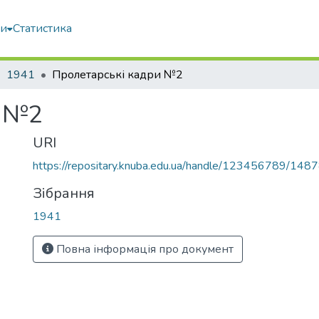
ми
Статистика
1941
Пролетарські кадри №2
и №2
URI
https://repositary.knuba.edu.ua/handle/123456789/148
Зібрання
1941
Повна інформація про документ