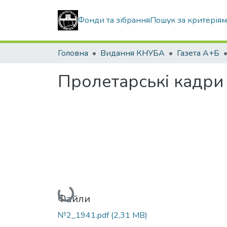
Фонди та зібрання
Пошук за критерія
Головна
Видання КНУБА
Газета А+Б
Пролетарські кадр
Вантажиться...
Файли
№2_1941.pdf
(2,31 MB)