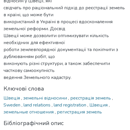
відносин у Швеції, які
свідчать про раціональний підхід до реєстрації земель
в країні, що може бути
використаний в Україні в процесі вдосконалення
земельної реформи. Досвід
Швеції може дозволити оптимизувати кількість
необхідних для ефективної
роботи землевпорядної документації та покіпчити з
дублюванням робіт, що
виконують різні структури, а також забеспечити
часткову самоокупність
ведення Земельного кадастру.
Ключові слова
Швеція
,
земельні відносини
,
реєстрація земель
,
Sweden
,
land relations
,
land registration
,
Швеция
,
земельные отношения
,
регистрация земель
Бібліографічний опис