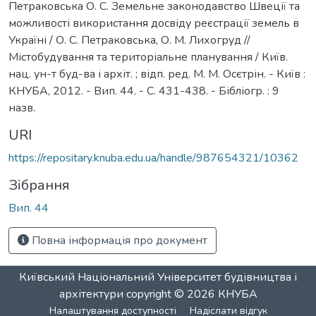
Петраковська О. С. Земельне законодавство Швеції та
можливості використання досвіду реєстрації земель в
Україні / О. С. Петраковська, О. М. Лихогруд //
Містобудування та територіальне планування / Київ.
нац. ун-т буд-ва і архіт. ; відп. ред. М. М. Осєтрін. - Київ :
КНУБА, 2012. - Вип. 44. - С. 431-438. - Бібліогр. : 9
назв.
URI
https://repositary.knuba.edu.ua/handle/987654321/10362
Зібрання
Вип. 44
Повна інформація про документ
Київський Національний Університет будівництва і
архітектури
copyright © 2026
КНУБА
Налаштування доступності
Надіслати відгук