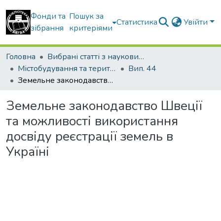
Фонди та
Пошук за
Статистика
Увійти
зібрання
критеріями
Головна
Вибрані статті з наукових збірників КНУБА
Містобудування та територіальне планування
Вип. 44
Земельне законодавство Швеції та можливості використання досвіду реєстрації земель в Україні
Земельне законодавство Швеції
та можливості використання
досвіду реєстрації земель в
Україні