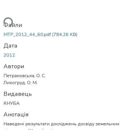
ься...
Файли
MTP_2012_44_60.pdf
(784,26 KB)
Дата
2012
Автори
Петраковська, О. С.
Лихогруд, О. М.
Видавець
КНУБА
Анотація
Наведені результати досліджень досвіду земельних