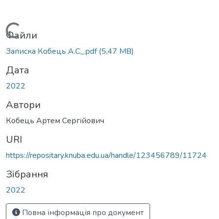
Вантажиться...
Файли
Записка Кобець А.С_.pdf
(5,47 MB)
Дата
2022
Автори
Кобець Артем Сергійович
URI
https://repositary.knuba.edu.ua/handle/123456789/11724
Зібрання
2022
Повна інформація про документ