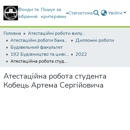
Фонди та
Пошук за
Статистика
Увійти
зібрання
критеріями
Головна
Атестаційні роботи випускників
Атестаційні роботи бакалаврів
Дипломні роботи
Будівельний факультет
192 Будівництво та цивільна інженерія. Промислове і цивільне будівництво
2022
Атестаційна робота студента Кобець Артема Сергійовича
Атестаційна робота студента
Кобець Артема Сергійовича