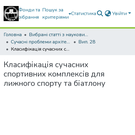
Фонди та
Пошук за
Статистика
Увійти
зібрання
критеріями
Головна
Вибрані статті з наукових збірників КНУБА
Сучасні проблеми архітектури та містобудування
Вип. 28
Класифікація сучасних спортивних комплексів для лижного спорту та біатлону
Класифікація сучасних
спортивних комплексів для
лижного спорту та біатлону