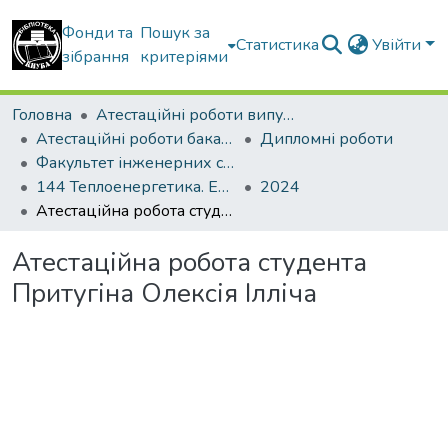
Фонди та
Пошук за
Статистика
Увійти
зібрання
критеріями
Головна
Атестаційні роботи випускників
Атестаційні роботи бакалаврів
Дипломні роботи
Факультет інженерних систем та екології
144 Теплоенергетика. Енергетичний менеджмент, енергоефективні муніципальні та промислові теплові технології
2024
Атестаційна робота студента Притугіна Олексія Ілліча
Атестаційна робота студента
Притугіна Олексія Ілліча