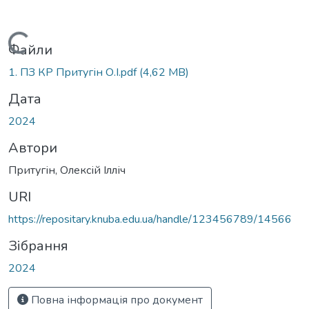
Вантажиться...
Файли
1. ПЗ КР Притугін О.І.pdf
(4,62 MB)
Дата
2024
Автори
Притугін, Олексій Ілліч
URI
https://repositary.knuba.edu.ua/handle/123456789/14566
Зібрання
2024
Повна інформація про документ