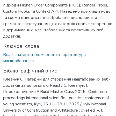
підходи Higher-Order Components (HOC), Render Props,
Custom Hooks та Context API. Наведено приклади коду
та схеми використання. Зроблено висновок, що
грамотне застосування цих патернів сприяє створенню
підтримуваних, масштабованих та ефективних веб-
додатків.
Ключові слова
React
,
патерни
,
компоненти
,
архітектура
,
масштабованість
Бібліографічний опис
Клевчук С. Патерни для створення маштабованих веб-
додатків за допомогою React / С. Клевчук, І.
Пороховніченко // Build Master Class 2025 : Conference
proceedings international scientific – practical conference of
young scientists, Kyiv, 26.11- 28.11.2025 / Kyiv National
University of Construction and Arhitecture ; chief ed. V. I.