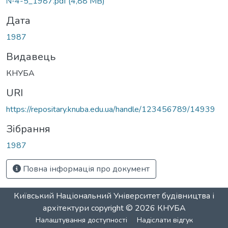
№4-5_1987.pdf
(4,88 MB)
Дата
1987
Видавець
КНУБА
URI
https://repositary.knuba.edu.ua/handle/123456789/14939
Зібрання
1987
Повна інформація про документ
Київський Національний Університет будівництва і
архітектури
copyright © 2026
КНУБА
Налаштування доступності
Надіслати відгук