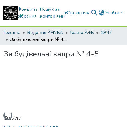
Фонди та
Пошук за
Статистика
Увійти
зібрання
критеріями
Головна
Видання КНУБА
Газета А+Б
1987
За будівельні кадри № 4-5
За будівельні кадри № 4-5
Вантажиться...
Файли