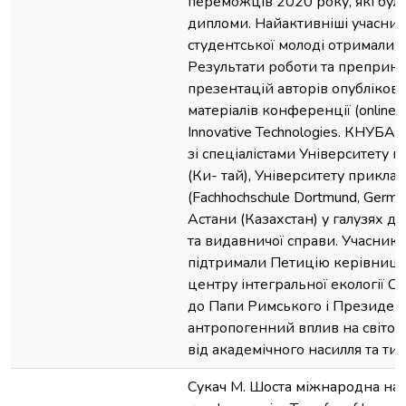
переможців 2020 року, які бул
дипломи. Найактивніші учасники
студентської молоді отримали 
Результати роботи та преприн
презентацій авторів опубліков
матеріалів конференції (online) 
Innovative Technologies. КНУБА
зі спеціалістами Університету н
(Ки- тай), Університету прикла
(Fachhochschule Dortmund, German
Астани (Казахстан) у галузях 
та видавничої справи. Учасник
підтримали Петицію керівниц
центру інтегральної екології CE
до Папи Римського і Президен
антропогенний вплив на світов
від академічного насилля та тис
Сукач М. Шоста міжнародна на