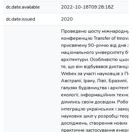
dc.date.available
2022-10-18T09:28:18Z
dc.date.issued
2020
Проведено шосту міжнародну 
конференцію Transfer of Innovat
присвячену 90-річчю від дня з
національного університету буд
архітектури. Особливістю цьог
те, що він відбувався дистанцій
Webex за участі науковців з Пол
Австралії, Іраку, Лівії, Бразилії,
галузях будівництва і архітекту
екології, інформаційних техноло
ділились своїм досвідом. Робот
інтеграцію українських і закор
наукових шкіл у розробці теор
досліджень, створення нових ме
практичне застосування енерг