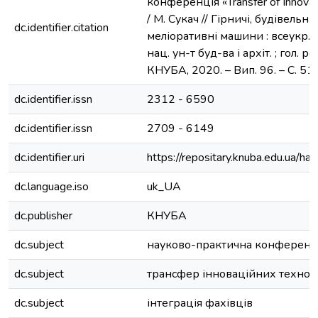
конференція «Transfer of Innova
/ М. Сукач // Гірничі, будівельні
dc.identifier.citation
меліоративні машини : всеукр. зб
нац. ун-т буд-ва і архіт. ; гол. ре
КНУБА, 2020. – Вип. 96. – С. 51 
dc.identifier.issn
2312 - 6590
dc.identifier.issn
2709 - 6149
dc.identifier.uri
https://repositary.knuba.edu.ua
dc.language.iso
uk_UA
dc.publisher
КНУБА
dc.subject
науково-практична конференц
dc.subject
трансфер інноваційних технол
dc.subject
інтеграція фахівців