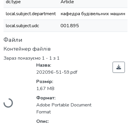
dc.type
Article
local.subject.department
кафедра будівельних машин
local.subject.udc
001.895
Файли
Контейнер файлів
Зараз показуємо
1 - 1 з 1
Назва:
202096-51-59.pdf
Розмір:
1,67 MB
Формат:
Вантажиться...
Adobe Portable Document
Format
Опис: