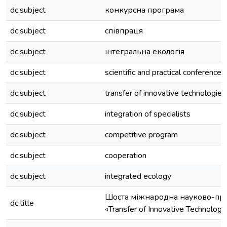
dc.subject
конкурсна програма
dc.subject
співпраця
dc.subject
інтегральна екологія
dc.subject
scientific and practical conference
dc.subject
transfer of innovative technologies
dc.subject
integration of specialists
dc.subject
competitive program
dc.subject
cooperation
dc.subject
integrated ecology
Шоста міжнародна науково-пр
dc.title
«Transfer of Innovative Technolog