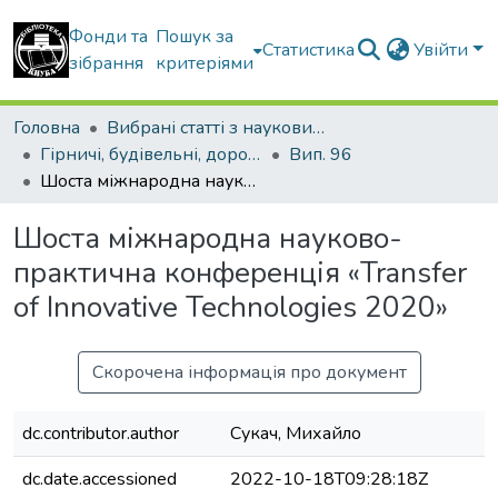
Фонди та
Пошук за
Статистика
Увійти
зібрання
критеріями
Головна
Вибрані статті з наукових збірників КНУБА
Гірничі, будівельні, дорожні та меліоративні машини
Вип. 96
Шоста міжнародна науково-практична конференція «Transfer of Innovative Technologies 2020»
Шоста міжнародна науково-
практична конференція «Transfer
of Innovative Technologies 2020»
Скорочена інформація про документ
dc.contributor.author
Сукач, Михайло
dc.date.accessioned
2022-10-18T09:28:18Z