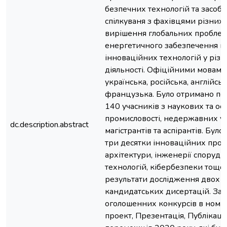
безпечних технологій та засобі
спілкуваня з фахівцями різних 
вирішення глобальних проблем
енергетичного забезпечення в
інноваційних технологій у різн
діяльності. Офіційними мовами
українська, російська, англійськ
французька. Було отримано пон
140 учасників з наукових та осв
промисловості, недержавних уст
dc.description.abstract
магістрантів та аспірантів. Бул
три десятки інноваційних проек
архітектури, інженерії споруд
технологій, кібербезпеки тощо
результати дослідження двох д
кандидатських дисертацій. За 
оголошенних конкурсів в номі
проект, Презентація, Публікаці