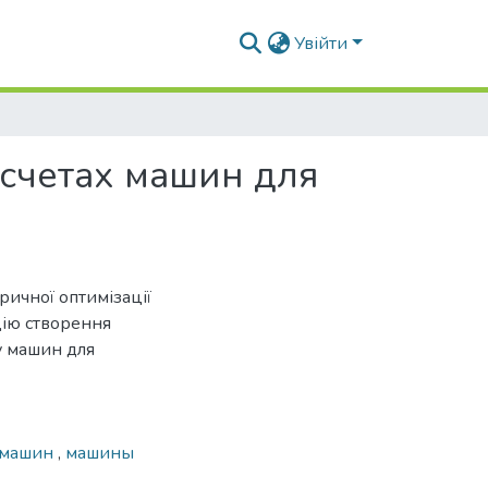
Увійти
счетах машин для
ричної оптимізації
ію створення
у машин для
 машин
,
машины