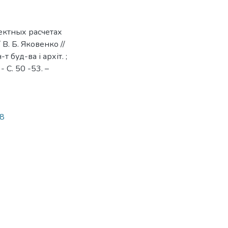
ектных расчетах
. Б. Яковенко //
т буд-ва і архіт. ;
- С. 50 -53. –
68