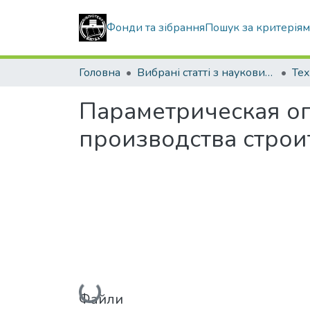
Фонди та зібрання
Пошук за критерія
Головна
Вибрані статті з наукових збірників КНУБА
Тех
Параметрическая оп
производства стро
Вантажиться...
Файли