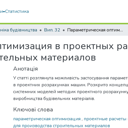
ми
Статистика
ніка будівництва
Вип. 32
Параметрическая оптимизация в проектных расчетах машин для производства строительных материалов
тимизация в проектных ра
ительных материалов
Анотація
У статті розглянута можливість застосування парамет
в проектних розрахунках машин. Розкрито концепц
системних моделей методик проектного розрахунк
виробництва будівельних матеріалів.
Ключові слова
параметрическая оптимизация
,
проектные расчеты
для производства строительных материалов