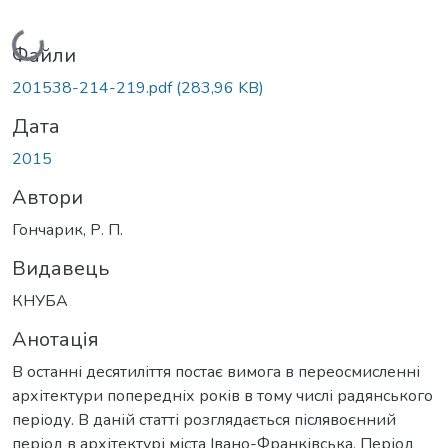
Вантажиться...
Файли
201538-214-219.pdf
(283,96 KB)
Дата
2015
Автори
Гончарик, Р. П.
Видавець
КНУБА
Анотація
В останні десятиліття постає вимога в переосмисленні
архітектури попередніх років в тому числі радянського
періоду. В даній статті розглядається післявоєнний
період в архітектурі міста Івано-Франківська. Період