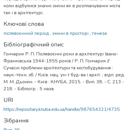
коли відбулися значні зміни як в розплануванні міста
так і в архітектурі.
Ключові слова
післявоєнний період
,
зміни в просторі
,
ґенеза
Бібліографічний опис
Гончарик Р. П. Післявоєнні роки в архітектурі Івано-
Франківська 1944-1955 років / Р. П. Гончарик //
Сучасні проблеми архітектури та містобудування :
наук.-техн. зб. / Київ. нац. ун-т буд-ва і архіт. ; відп. ред.
М. М. Дьомін. - Київ : КНУБА, 2015. - Вип. 38. - С. 213 -
218. - Бібліогр. : 5 назв.
URI
https://repositary.knuba.edu.ua/handle/987654321/4735
Зібрання
Вип. 36