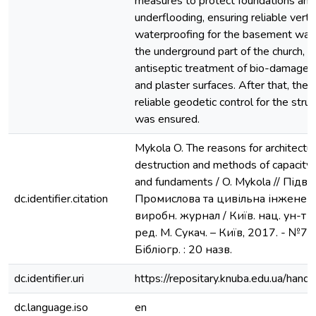
measures to protect foundations an
underflooding, ensuring reliable verti
waterproofing for the basement walls
the underground part of the church, a
antiseptic treatment of bio-damaged 
and plaster surfaces. After that, the 
reliable geodetic control for the str
was ensured.
Mykola O. The reasons for architect
destruction and methods of capacity 
and fundaments / O. Mykola // Підво
dc.identifier.citation
Промислова та цивільна інженерія.
виробн. журнал / Київ. нац. ун-т буд
ред. М. Сукач. – Київ, 2017. - №7. -
Бібліогр. : 20 назв.
dc.identifier.uri
https://repositary.knuba.edu.ua/ha
dc.language.iso
en