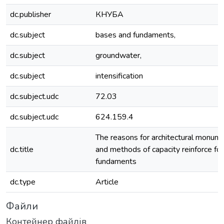
dc.publisher
КНУБА
dc.subject
bases and fundaments,
dc.subject
groundwater,
dc.subject
intensification
dc.subject.udc
72.03
dc.subject.udc
624.159.4
The reasons for architectural monume
dc.title
and methods of capacity reinforce fo
fundaments
dc.type
Article
Файли
Контейнер файлів