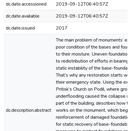
dc.date.accessioned
2019-09-12T06:40:57Z
dc.date.available
2019-09-12T06:40:57Z
dc.date.issued
2017
The main problem of monuments’ eme
poor condition of the bases and foun
to their moisture. Uneven foundation
to redistribution of efforts in bearing
static instability of the base-foundat
That’s why any restoration starts wit
their emergency state. Using the ex
Pritisk’s Church on Podil, where gro
underflooding caused the collapse in
part of the building, describes how t
dc.description.abstract
works on the monument, which began
reinforcement of damaged foundatio
for static recovery of base-foundatio