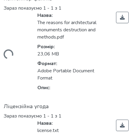
Зараз показуємо
1 - 1 з 1
Назва:
The reasons for architectural
monuments destruction and
methods.pdf
Розмір:
ться...
23,06 MB
Формат:
Adobe Portable Document
Format
Опис:
Ліцензійна угода
Зараз показуємо
1 - 1 з 1
Назва:
license.txt