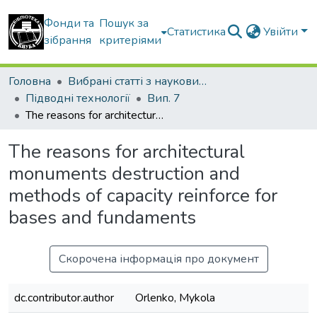
Фонди та
Пошук за
Статистика
Увійти
зібрання
критеріями
Головна
Вибрані статті з наукових збірників КНУБА
Підводні технології
Вип. 7
The reasons for architectural monuments destruction and methods of capacity reinforce for bases and fundaments
The reasons for architectural
monuments destruction and
methods of capacity reinforce for
bases and fundaments
Скорочена інформація про документ
dc.contributor.author
Orlenko, Mykola