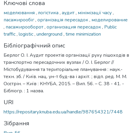
Ключові слова
моделювання
,
логістика
,
аудит
,
мінімізації часу
,
пасажирообіг
,
організація пересадок
,
моделирование
,
пасажирооборот
,
организация пересадок
,
Public
traffic
,
logistic
,
underground
,
time minimization
Бібліографічний опис
Берлог О. І. Аудит проектів організації руху пішоходів в
транспортно пересадочних вузлах / О. І. Берлог //
Містобудування та територіальне планування : наук.-
техн. зб. / Київ. нац. ун-т буд-ва і архіт. ; відп. ред. М. М.
Осєтрін. – Київ : КНУБА, 2015. – Вип. 56. – С. 38 - 41. -
Бібліогр. : 1 назва.
URI
https://repositary.knuba.edu.ua/handle/987654321/7448
Зібрання
Вип. 56