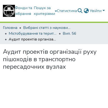
Фонди та
Пошук за
Статистика
Увійти
зібрання
критеріями
Головна
Вибрані статті з наукових збірників КНУБА
Містобудування та територіальне планування
Вип. 56
Аудит проектів організації руху пішоходів в транспортно пересадочних вузлах
Аудит проектів організації руху
пішоходів в транспортно
пересадочних вузлах