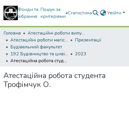
Фонди та
Пошук за
Статистика
Увійти
зібрання
критеріями
Головна
Атестаційні роботи випускників
Атестаційні роботи магістрів
Презентації
Будівельний факультет
192 Будівництво та цивільна інженерія. Промислове і цивільне будівництво
2023
Атестаційна робота студента Трофімчук О.
Атестаційна робота студента
Трофімчук О.