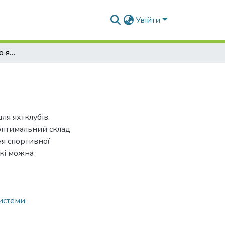
Увійти
Акваторія спортивного яхт-клубу
ля яхтклубів.
 оптимальний склад
ня спортивної
які можна
системи