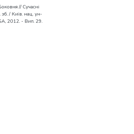
Боковня // Сучасні
б. / Київ. нац. ун-
УБА, 2012. - Вип. 29.