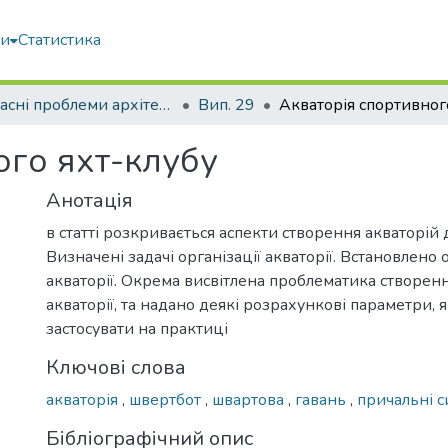
ми
Статистика
Сучасні проблеми архітектури та містобудування
Вип. 29
ого яхт-клубу
Анотація
в статті розкривається аспекти створення акваторій д
Визначені задачі організації акваторії. Встановлено
акваторії. Окрема висвітлена проблематика створен
акваторії, та надано деякі розрахункові параметри, 
застосувати на практиці
Ключові слова
акваторія
,
швертбот
,
швартова
,
гавань
,
причальні 
Бібліографічний опис