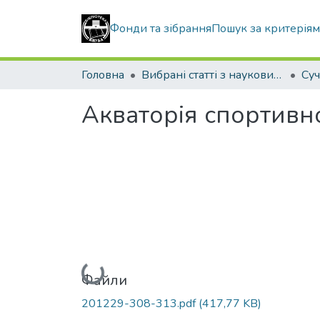
Фонди та зібрання
Пошук за критерія
Головна
Вибрані статті з наукових збірників КНУБА
Акваторія спортивн
Вантажиться...
Файли
201229-308-313.pdf
(417,77 KB)