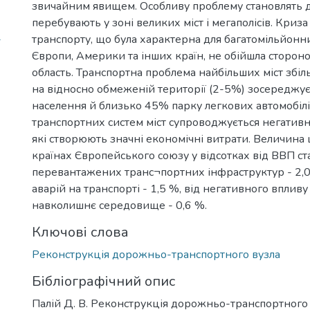
звичайним явищем. Особливу проблему становлять д
перебувають у зоні великих міст і мегаполісів. Криза
-
транспорту, що була характерна для багатомільйонни
Європи, Америки та інших країн, не обійшла стороно
область. Транспортна проблема найбільших міст збіл
на відносно обмеженій території (2-5%) зосереджує
населення й близько 45% парку легкових автомобілі
транспортних систем міст супроводжується негатив
які створюють значні економічні витрати. Величина 
країнах Європейського союзу у відсотках від ВВП ст
перевантажених транс¬портних інфраструктур - 2,0 
аварій на транспорті - 1,5 %, від негативного впливу
навколишнє середовище - 0,6 %.
Ключові слова
Реконструкція дорожньо-транспортного вузла
Бібліографічний опис
Палій Д. В. Реконструкція дорожньо-транспортного 