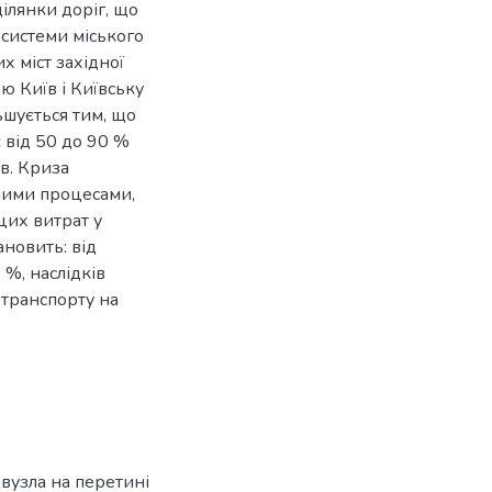
ілянки доріг, що
 системи міського
х міст західної
ю Київ і Київську
ьшується тим, що
 від 50 до 90 %
в. Криза
ними процесами,
цих витрат у
ановить: від
%, наслідків
 транспорту на
вузла на перетині