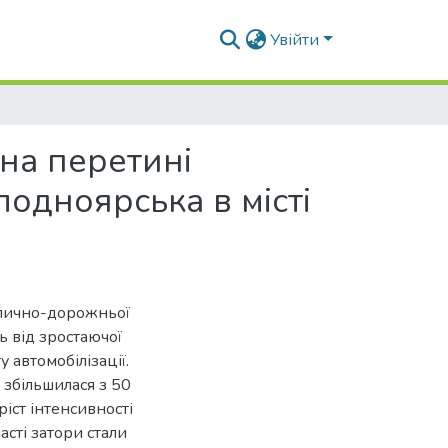
Увійти
на перетині
одноярська в місті
вулично-дорожньої
ть від зростаючої
 автомобілізації.
 збільшилася з 50
іст інтенсивності
сті затори стали