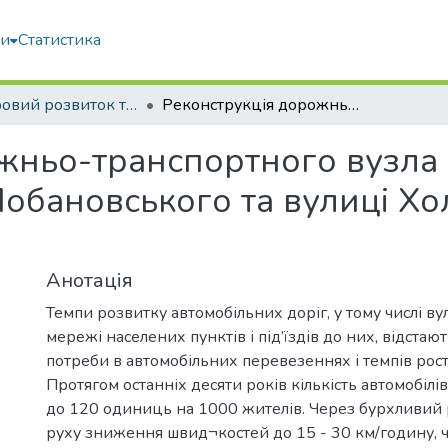
ми
Статистика
Просторовий розвиток територій: Традиції та інновації
Реконструкція дорожньо-транспортного вузла на перетині проспекту Валерія Лобановського та вулиці Холодноярська в місті Києві
жньо-транспортного вузла 
обановського та вулиці Хол
Анотація
Темпи розвитку автомобільних доріг, у тому числі 
мережі населених пунктів і під’їздів до них, відстаю
потреби в автомобільних перевезеннях і темпів росту
Протягом останніх десяти років кількість автомобілів
до 120 одиниць на 1000 жителів. Через бурхливий р
руху зниження швид¬костей до 15 - 30 км/годину, ча