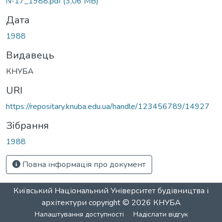
№17_1988.pdf
(3,06 MB)
Дата
1988
Видавець
КНУБА
URI
https://repositary.knuba.edu.ua/handle/123456789/14927
Зібрання
1988
Повна інформація про документ
Київський Національний Університет будівництва і
архітектури
copyright © 2026
КНУБА
Налаштування доступності
Надіслати відгук