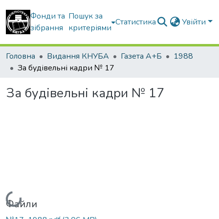
Фонди та
Пошук за
Статистика
Увійти
зібрання
критеріями
Головна
Видання КНУБА
Газета А+Б
1988
За будівельні кадри № 17
За будівельні кадри № 17
Вантажиться...
Файли