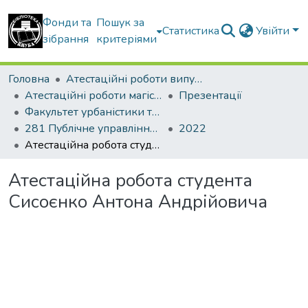
Фонди та
Пошук за
Статистика
Увійти
зібрання
критеріями
Головна
Атестаційні роботи випускників
Атестаційні роботи магістрів
Презентації
Факультет урбаністики та просторового планування
281 Публічне управління та адміністрування. Державне управління у сфері містобудівної діяльності
2022
Атестаційна робота студента Сисоєнко Антона Андрійовича
Атестаційна робота студента
Сисоєнко Антона Андрійовича