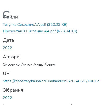
Вантажиться...
Файли
Титулка СисоєнкоАА.pdf
(380,33 KB)
Презентація Сисоєнко АА.pdf
(628,34 KB)
Дата
2022
Автори
Сисоєнко, Антон Андрійович
URI
https://repositary.knuba.edu.ua/handle/987654321/10612
Зібрання
2022