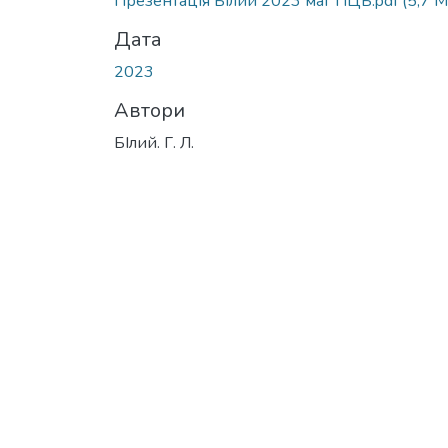
Презентація Білий 2023 маг ПЦБ.pdf
(5,7 
Дата
2023
Автори
БІлий. Г. Л.