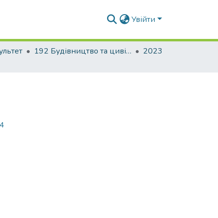
Увійти
ультет
192 Будівництво та цивільна інженерія. Промислове і цивільне будівництво
2023
64