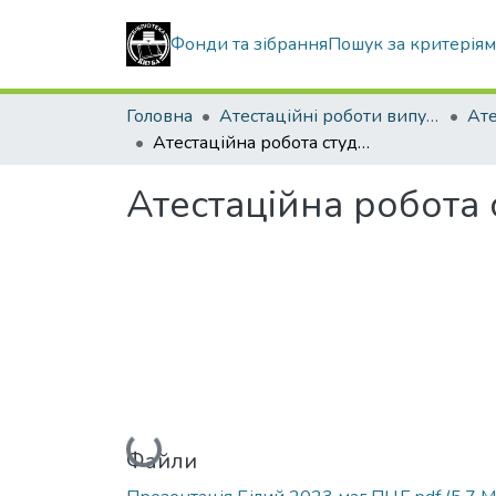
Фонди та зібрання
Пошук за критерія
Головна
Атестаційні роботи випускників
Атестаційна робота студента БІлий. Г. Л.
Атестаційна робота с
Вантажиться...
Файли