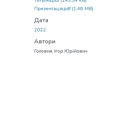
Титулка.pdf
(149,54 KB)
Презентація.pdf
(1,48 MB)
Дата
2022
Автори
Головня, Ігор Юрійович