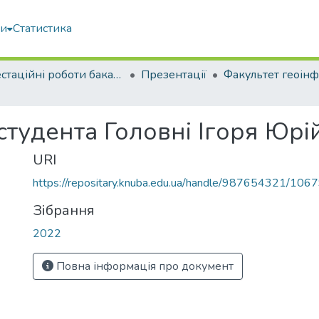
ми
Статистика
Атестаційні роботи бакалаврів
Презентації
студента Головні Ігоря Юрі
URI
https://repositary.knuba.edu.ua/handle/987654321/106
Зібрання
2022
Повна інформація про документ