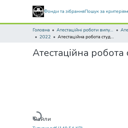
Фонди та зібрання
Пошук за критерія
Головна
Атестаційні роботи випускників
2022
Атестаційна робота студента Головні Ігоря Юрійвича
Атестаційна робота 
Вантажиться...
Файли