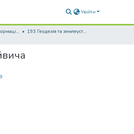
Увійти
Факультет геоінформаційних систем та управління територіями
193 Геодезія та землеустрій. Геодезія
йвича
79