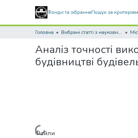
Фонди та зібрання
Пошук за критерія
Головна
Вибрані статті з наукових збірників КНУБА
Аналіз точності ви
будівництві будівел
Файли