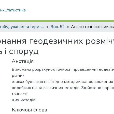
ми
Статистика
Містобудування та територіальне планування
Вип. 52
конання геодезичних розміч
ь і споруд
Анотація
Виконано розрахунок точності проведення геодезич
різних
етапах будівництва згідно методик, запроваджених 
виробництві, та класичних методів. Здійснено порів
точності
цих методів.
Ключові слова