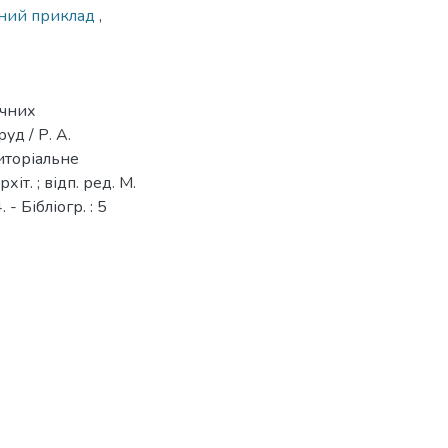
ний приклад
,
ичних
уд / Р. А.
риторіальне
хіт. ; відп. ред. М.
 - Бібліогр. : 5