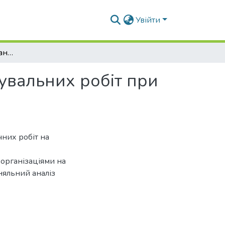
Увійти
Аналіз точності виконання геодезичних розмічувальних робіт при будівництві будівель і споруд
увальних робіт при
них робіт на
організаціями на
няльний аналіз