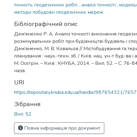
точність геодезичних робіт,
,
аналіз точності
,
модель
методи побудови геодезичних мереж
Бібліографічний опис
Дем’яненко Р. А. Аналіз точності виконання геодез
розмічувальних робіт при будівництві будівель і спор
Дем’яненко, М. В. Ковальов // Містобудування та те
планування : наук.-техн. зб. / Київ. нац. ун-т буд-ва і ар
М. Осєтрін. – Київ : КНУБА, 2014. – Вип. 52. – С. 76-84.
назв.
URI
https://repositary.knuba.edu.ua/handle/987654321/7657
Зібрання
Вип. 52
Повна інформація про документ