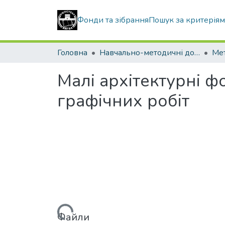
Фонди та зібрання
Пошук за критерія
Головна
Навчально-методичні документи
Малі архітектурні ф
графічних робіт
Вантажиться...
Файли