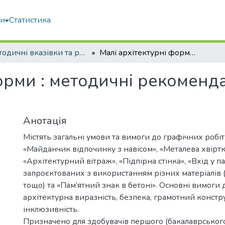
ми
Статистика
Методичні вказівки та рекомендації
Малі архітектурні форми : методичні рекомендації до виконання графічних робіт
орми : методичні рекоменд
Анотація
Містять загальні умови та вимоги до графічних робіт,
«Майданчик відпочинку з навісом», «Металева хвіртк
«Архітектурний вітраж», «Підпірна стінка», «Вхід у па
запроєктованих з використанням різних матеріалів 
тощо) та «Пам’ятний знак в бетоні». Основні вимоги д
архітектурна виразність, безпека, грамотний констр
інклюзивність.
Призначено для здобувачів першого (бакалаврського