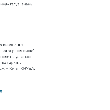
ання» галузі знань
до виконання
ького) рівня вищої
ання» галузі знань
а і архіт. ;
лож. – Київ : КНУБА,
35