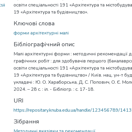
sii
освіти спеціальності 191 «Архітектура та містобудув
19 «Архітектура та будівництво».
Ключові слова
форми архітектурні малі
Бібліографічний опис
Малі архітектурні форми : методичні рекомендації 
графічних робіт : для здобувачів першого (бакалаврс
освіти спеціальності 191 «Архітектура та містобудув
19 «Архітектура та будівництво» / Київ. нац. ун-т буд-в
укладачі : Ю. О. Хараборська, Д. С. Попович, О. Є. Мо
2024. – 28 с. : іл. - Бібліогр. : с. 17-18.
URI
https://repositary.knuba.edu.ua/handle/123456789/141
Зібрання
Методичні вказівки та рекомендації