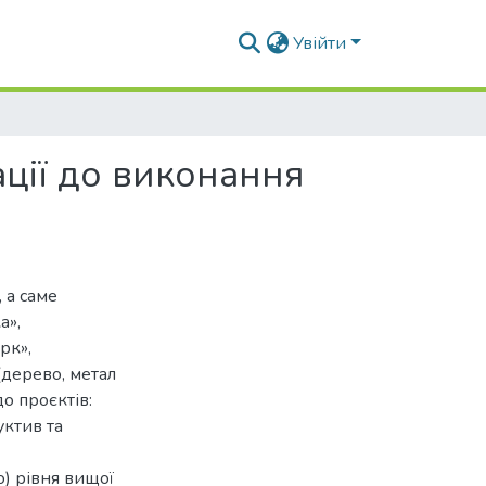
Увійти
ації до виконання
 а саме
а»,
рк»,
(дерево, метал
о проєктів:
уктив та
) рівня вищої