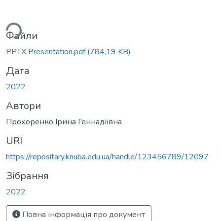
ься...
Файли
PPTX Presentation.pdf
(784,19 KB)
Дата
2022
Автори
Прохоренко Ірина Геннадіївна
URI
https://repositary.knuba.edu.ua/handle/123456789/12097
Зібрання
2022
Повна інформація про документ