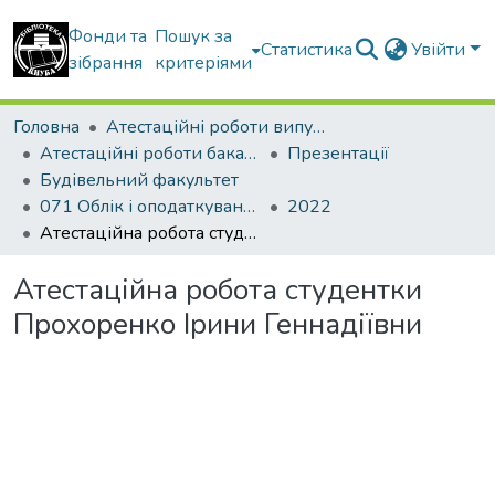
Фонди та
Пошук за
Статистика
Увійти
зібрання
критеріями
Головна
Атестаційні роботи випускників
Атестаційні роботи бакалаврів
Презентації
Будівельний факультет
071 Облік і оподаткування. Облік і аудит
2022
Атестаційна робота студентки Прохоренко Ірини Геннадіївни
Атестаційна робота студентки
Прохоренко Ірини Геннадіївни