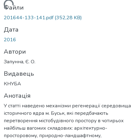
антажиться...
Файли
201644-133-141.pdf
(352,28 KB)
Дата
2016
Автори
Запунна, Є. О.
Видавець
КНУБА
Анотація
У статті наведено механізми регенерації середовища
історичного ядра м. Буськ, які передбачають
перетворення містобудівного простору в чотирьох
найбільш вагомих складових: архітектурно-
просторовому, природно-ландшафтному,