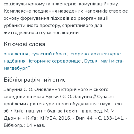
соціокультурному та інженерно-комунікаційному.
Комплексне поєднання наведених напрямків створює
основу формування підходів до реорганізації
урбаністичного простору, сприятливого для
життєдіяльності сучасної людини.
Ключові слова
оновлення
,
сучасний образ
,
історико-архітектурне
надбання
,
історичне середовище
,
Буськ
,
малі міста-
магдебургії
Бібліографічний опис
Запунна Є. О. Оновлення історичного міського
середовища міста Буськ / Є. О. Запунна // Сучасні
проблеми архітектури та містобудування : наук.-техн.
зб. / Київ. нац. ун-т буд-ва і архіт. ; відп. ред. М. М.
Дьомін. - Київ : КНУБА, 2016. - Вип. 44. - С. 133-141. -
Бібліогр. : 14 назв.