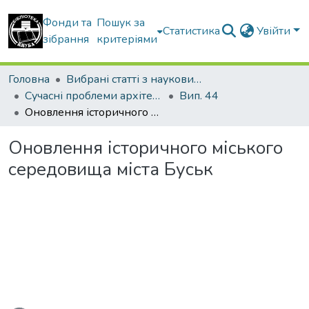
Фонди та
Пошук за
Статистика
Увійти
зібрання
критеріями
Головна
Вибрані статті з наукових збірників КНУБА
Сучасні проблеми архітектури та містобудування
Вип. 44
Оновлення історичного міського середовища міста Буськ
Оновлення історичного міського
середовища міста Буськ