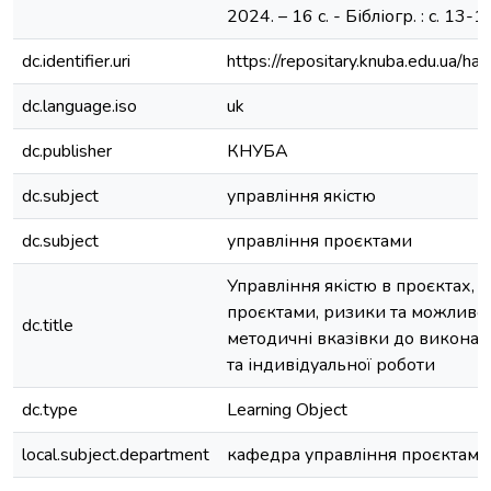
2024. – 16 с. - Бібліогр. : с. 13-1
dc.identifier.uri
https://repositary.knuba.edu.ua
dc.language.iso
uk
dc.publisher
КНУБА
dc.subject
управління якістю
dc.subject
управління проєктами
Управління якістю в проєктах, 
проєктами, ризики та можливост
dc.title
методичні вказівки до виконан
та індивідуальної роботи
dc.type
Learning Object
local.subject.department
кафедра управління проєктами