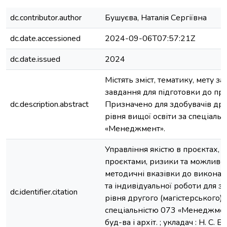
dc.contributor.author
Бушуєва, Наталія Сергіївна
dc.date.accessioned
2024-09-06T07:57:21Z
dc.date.issued
2024
Містять зміст, тематику, мету за
завдання для підготовки до пра
dc.description.abstract
Призначено для здобувачів друг
рівня вищої освіти за спеціаль
«Менеджмент».
Управління якістю в проєктах, 
проєктами, ризики та можливост
методичні вказівки до виконан
та індивідуальної роботи для з
dc.identifier.citation
рівня другого (магістерського) 
спеціальністю 073 «Менеджмент»
буд-ва і архіт. ; укладач : Н. С. 