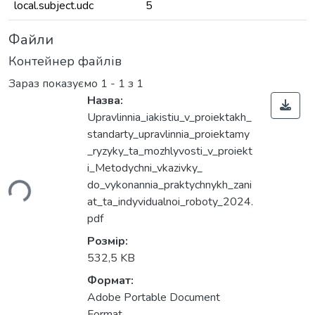
local.subject.udc
5
Файли
Контейнер файлів
Зараз показуємо
1 - 1 з 1
Назва:
Upravlinnia_iakistiu_v_proiektakh_
standarty_upravlinnia_proiektamy
_ryzyky_ta_mozhlyvosti_v_proiekt
ься...
i_Metodychni_vkazivky_
do_vykonannia_praktychnykh_zani
at_ta_indyvidualnoi_roboty_2024.
pdf
Розмір:
532,5 KB
Формат:
Adobe Portable Document
Format