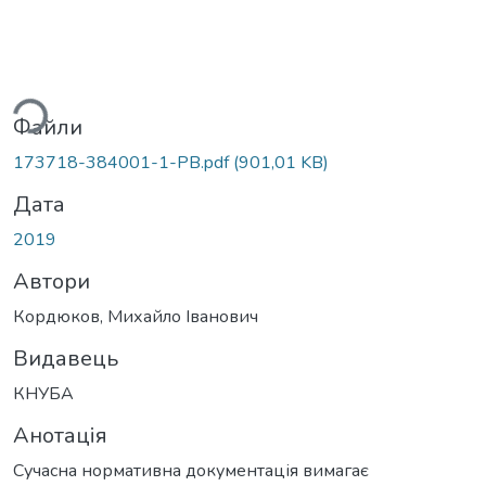
антажиться...
Файли
173718-384001-1-PB.pdf
(901,01 KB)
Дата
2019
Автори
Кордюков, Михайло Іванович
Видавець
КНУБА
Анотація
Сучасна нормативна документація вимагає