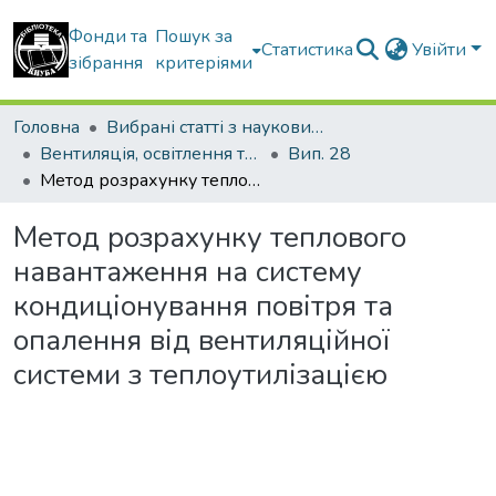
Фонди та
Пошук за
Статистика
Увійти
зібрання
критеріями
Головна
Вибрані статті з наукових збірників КНУБА
Вентиляція, освітлення та теплогазопостачання
Вип. 28
Метод розрахунку теплового навантаження на систему кондиціонування повітря та опалення від вентиляційної системи з теплоутилізацією
Метод розрахунку теплового
навантаження на систему
кондиціонування повітря та
опалення від вентиляційної
системи з теплоутилізацією