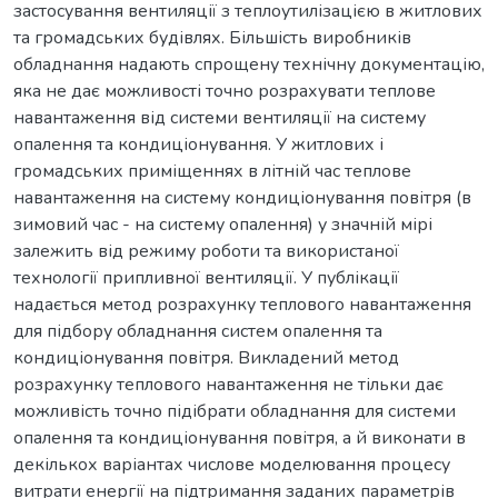
застосування вентиляції з теплоутилізацією в житлових
та громадських будівлях. Більшість виробників
обладнання надають спрощену технічну документацію,
яка не дає можливості точно розрахувати теплове
навантаження від системи вентиляції на систему
опалення та кондиціонування. У житлових і
громадських приміщеннях в літній час теплове
навантаження на систему кондиціонування повітря (в
зимовий час - на систему опалення) у значній мірі
залежить від режиму роботи та використаної
технології припливної вентиляції. У публікації
надається метод розрахунку теплового навантаження
для підбору обладнання систем опалення та
кондиціонування повітря. Викладений метод
розрахунку теплового навантаження не тільки дає
можливість точно підібрати обладнання для системи
опалення та кондиціонування повітря, а й виконати в
декількох варіантах числове моделювання процесу
витрати енергії на підтримання заданих параметрів