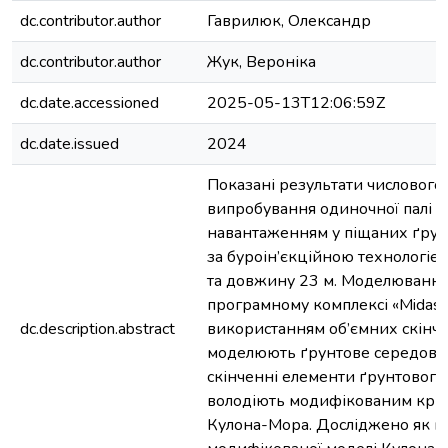
dc.contributor.author
Гаврилюк, Олександр
dc.contributor.author
Жук, Вероніка
dc.date.accessioned
2025-05-13T12:06:59Z
dc.date.issued
2024
Показані результати числовог
випробування одиночної палі с
навантаженням у піщаних ґрун
за буроін’єкційною технологією
та довжину 23 м. Моделювання
програмному комплексі «Midas 
dc.description.abstract
використанням об’ємних скінч
моделюють ґрунтове середовищ
скінченні елементи ґрунтовог
володіють модифікованим крит
Кулона-Мора. Досліджено як п