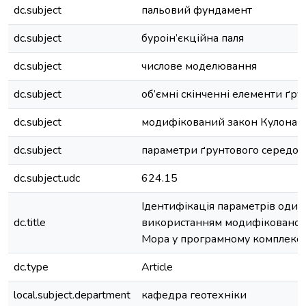
dc.subject
пальовий фундамент
dc.subject
буроін’єкційна паля
dc.subject
числове моделювання
dc.subject
об’ємні скінченні елементи ґр
dc.subject
модифікований закон Кулона-
dc.subject
параметри ґрунтового середо
dc.subject.udc
624.15
Ідентифікація параметрів одино
dc.title
використанням модифікованого
Мора у програмному комплексі
dc.type
Article
local.subject.department
кафедра геотехніки