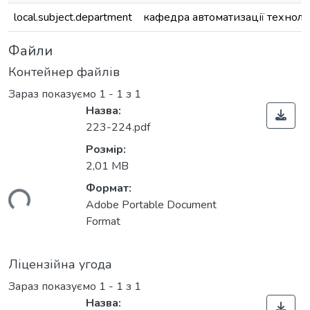
local.subject.department
кафедра автоматизації техноло
Файли
Контейнер файлів
Зараз показуємо
1 - 1 з 1
Назва:
223-224.pdf
Розмір:
2,01 MB
Формат:
ься...
Adobe Portable Document
Format
Ліцензійна угода
Зараз показуємо
1 - 1 з 1
Назва: