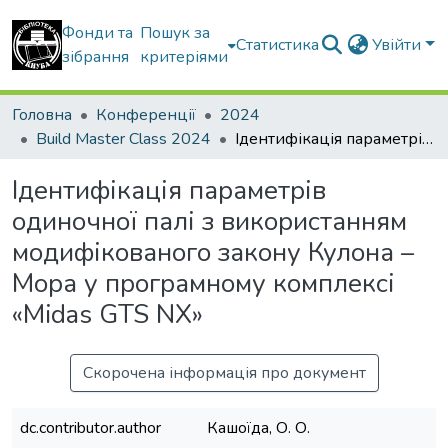
Фонди та
Пошук за
Статистика
Увійти
зібрання
критеріями
Головна
Конференції
2024
Build Master Class 2024
Ідентифікація параметрів одиночної палі з використанням модифікованого закону Кулона – Мора у програмному комплексі «Midas GTS NX»
Ідентифікація параметрів
одиночної палі з використанням
модифікованого закону Кулона –
Мора у програмному комплексі
«Midas GTS NX»
Скорочена інформація про документ
dc.contributor.author
Кашоїда, О. О.