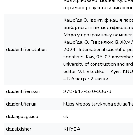
модифікованої моделі Кулона-
отримані результати числового
Кашоїда О. Ідентифікація парам
використанням модифікованого
Мора у програмному комплексі 
Кашоїда, О. Гаврилюк, В. Жук // 
dc.identifier.citation
2024 : International scientific–pra
scientists, Kyiv, 05-07 november 2
university of construction and arch
editor: V. I. Skochko. – Kyiv : KNU
– Бібліогр. : 2 назви.
dc.identifier.issn
978-617-520-936-3
dc.identifier.uri
https://repositary.knuba.edu.ua
dc.language.iso
uk
dc.publisher
КНУБА