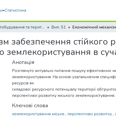
ми
Статистика
Містобудування та територіальне планування
Вип. 51
зм забезпечення стійкого р
го землекористування в су
Анотація
Розглянуто актуальні питання пошуку ефективних ме
землекористування. На основі узагальнення специф
ресурсів як
складової ресурсного потенціалу території обґрунт
перспективи розвитку міського землекористування.
Ключові слова
землекористування міське
,
перспективи розвитку
,