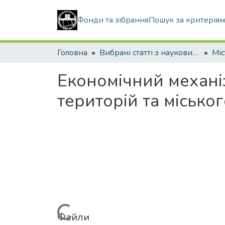
Фонди та зібрання
Пошук за критерія
Головна
Вибрані статті з наукових збірників КНУБА
Економічний механі
територій та місько
Файли