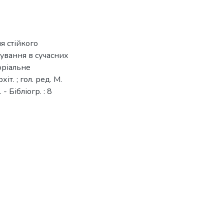
я стійкого
тування в сучасних
оріальне
іт. ; гол. ред. М.
- Бібліогр. : 8