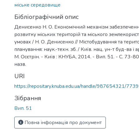
міське середовище
Бібліографічний опис
Денисенко Н. О. Економічний механізм забезпеченн
розвитку міських територій та міського землекорис
умовах / Н. О. Денисенко // Містобудування та терит
планування: наук.-техн. зб. / Київ. нац. ун-т буд-ва і арх
М. Осєтрін. - Київ : КНУБА, 2014. - Вип. 51. - С. 73-80. 
назв.
URI
https://repositary.knuba.edu.ua/handle/987654321/7739
Зібрання
Вип. 51
Повна інформація про документ