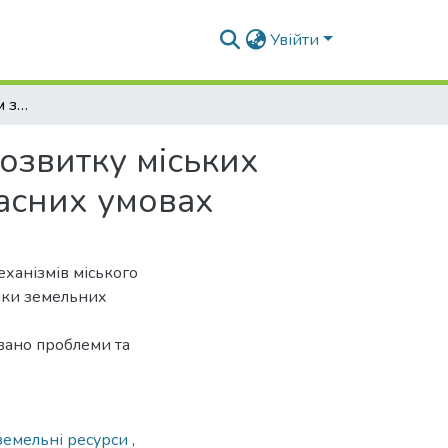
Увійти
Економічний механізм забезпечення стійкого розвитку міських територій та міського землекористування в сучасних умовах
озвитку міських
часних умовах
ханізмів міського
іки земельних
овано проблеми та
земельні ресурси
,