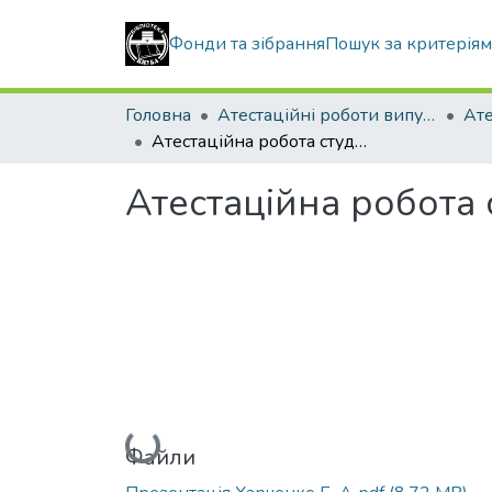
Фонди та зібрання
Пошук за критерія
Головна
Атестаційні роботи випускників
Атестаційна робота студента Харченка Богдана Анатолійовича
Атестаційна робота
Вантажиться...
Файли