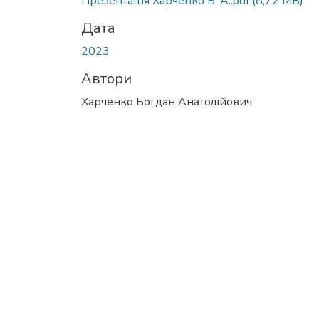
Презентація Харченко Б. А..pdf
(8,72 MB)
Дата
2023
Автори
Харченко Богдан Анатолійович