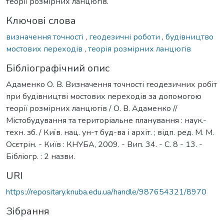
теорії розмірних ланцюгів.
Ключові слова
визначення точності
,
геодезичні роботи
,
будівництво
мостових переходів
,
теорія розмірних ланцюгів
Бібліографічний опис
Адаменко О. В. Визначення точності геодезичних робіт
при будівництві мостових переходів за допомогою
теорії розмірних ланцюгів / О. В. Адаменко //
Містобудування та територіальне планування : наук.-
техн. зб. / Київ. нац. ун-т буд-ва і архіт. ; відп. ред. М. М.
Осєтрін. - Київ : КНУБА, 2009. - Вип. 34. - С. 8 - 13. -
Бібліогр. : 2 назви.
URI
https://repositary.knuba.edu.ua/handle/987654321/8970
Зібрання