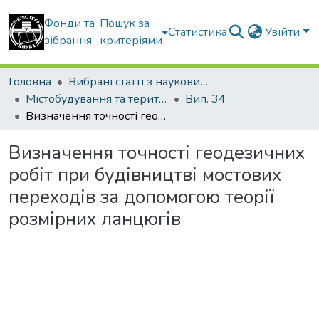
Фонди та
Пошук за
Статистика
Увійти
зібрання
критеріями
Головна
Вибрані статті з наукових збірників КНУБА
Містобудування та територіальне планування
Вип. 34
Визначення точності геодезичних робіт при будівництві мостових переходів за допомогою теорії розмірних ланцюгів
Визначення точності геодезичних
робіт при будівництві мостових
переходів за допомогою теорії
розмірних ланцюгів