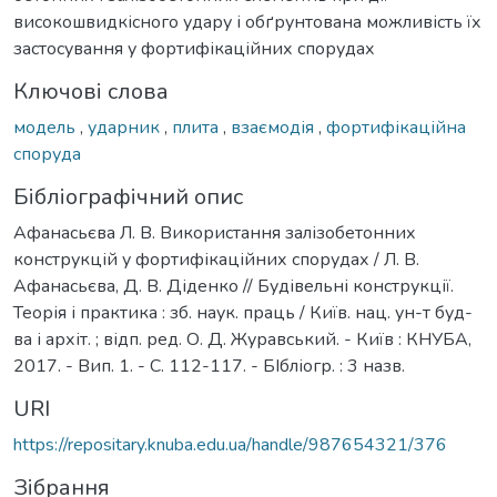
високошвидкісного удару і обґрунтована можливість їх
застосування у фортифікаційних спорудах
Ключові слова
модель
,
ударник
,
плита
,
взаємодія
,
фортифікаційна
споруда
Бібліографічний опис
Афанасьєва Л. В. Використання залізобетонних
конструкцій у фортифікаційних спорудах / Л. В.
Афанасьєва, Д. В. Діденко // Будівельні конструкції.
Теорія і практика : зб. наук. праць / Київ. нац. ун-т буд-
ва і архіт. ; відп. ред. О. Д. Журавський. - Київ : КНУБА,
2017. - Вип. 1. - С. 112-117. - БІбліогр. : 3 назв.
URI
https://repositary.knuba.edu.ua/handle/987654321/376
Зібрання