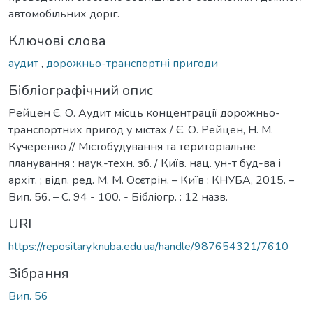
автомобільних доріг.
Ключові слова
аудит
,
дорожньо-транспортні пригоди
Бібліографічний опис
Рейцен Є. О. Аудит місць концентрації дорожньо-
транспортних пригод у містах / Є. О. Рейцен, Н. М.
Кучеренко // Містобудування та територіальне
планування : наук.-техн. зб. / Київ. нац. ун-т буд-ва і
архіт. ; відп. ред. М. М. Осєтрін. – Київ : КНУБА, 2015. –
Вип. 56. – С. 94 - 100. - Бібліогр. : 12 назв.
URI
https://repositary.knuba.edu.ua/handle/987654321/7610
Зібрання
Вип. 56