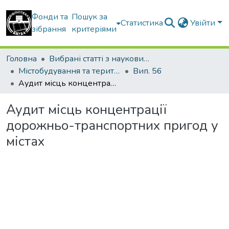
Фонди та
Пошук за
Статистика
Увійти
зібрання
критеріями
Головна
Вибрані статті з наукових збірників КНУБА
Містобудування та територіальне планування
Вип. 56
Аудит місць концентрації дорожньо-транспортних пригод у містах
Аудит місць концентрації
дорожньо-транспортних пригод у
містах