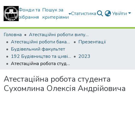
Фонди та
Пошук за
Статистика
Увійти
зібрання
критеріями
Головна
Атестаційні роботи випускників
Атестаційні роботи бакалаврів
Презентації
Будівельний факультет
192 Будівництво та цивільна інженерія. Промислове і цивільне будівництво
2023
Атестаційна робота студента Сухомлина Олексія Андрійовича
Атестаційна робота студента
Сухомлина Олексія Андрійовича