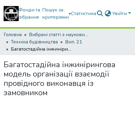
Фонди та
Пошук за
Статистика
Увійти
зібрання
критеріями
Головна
Вибрані статті з наукових збірників КНУБА
Техніка будівництва
Вип. 21
Багатостадійна інжинірингова модель організації взаємодії провідного виконавця із замовником
Багатостадійна інжинірингова
модель організації взаємодії
провідного виконавця із
замовником