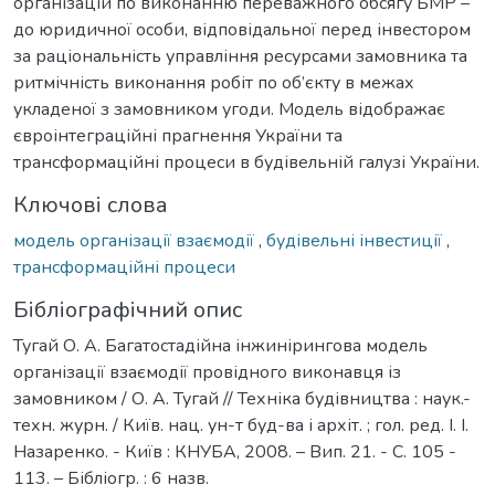
організацій по виконанню переважного обсягу БМР –
до юридичної особи, відповідальної перед інвестором
за раціональність управління ресурсами замовника та
ритмічність виконання робіт по об’єкту в межах
укладеної з замовником угоди. Модель відображає
євроінтеграційні прагнення України та
трансформаційні процеси в будівельній галузі України.
Ключові слова
модель організації взаємодії
,
будівельні інвестиції
,
трансформаційні процеси
Бібліографічний опис
Тугай О. А. Багатостадійна інжинірингова модель
організації взаємодії провідного виконавця із
замовником / О. А. Тугай // Техніка будівництва : наук.-
техн. журн. / Київ. нац. ун-т буд-ва і архіт. ; гол. ред. І. І.
Назаренко. - Київ : КНУБА, 2008. – Вип. 21. - С. 105 -
113. – Бібліогр. : 6 назв.