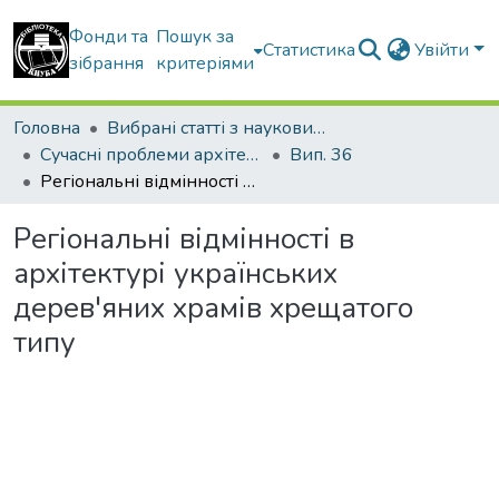
Фонди та
Пошук за
Статистика
Увійти
зібрання
критеріями
Головна
Вибрані статті з наукових збірників КНУБА
Сучасні проблеми архітектури та містобудування
Вип. 36
Регіональні відмінності в архітектурі українських дерев'яних храмів хрещатого типу
Регіональні відмінності в
архітектурі українських
дерев'яних храмів хрещатого
типу