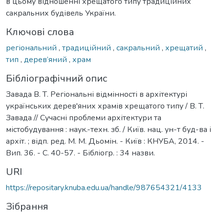
в цьому відношенні хрещатого типу традиційних
сакральних будівель України.
Ключові слова
регіональний
,
традиційний
,
сакральний
,
хрещатий
,
тип
,
дерев’яний
,
храм
Бібліографічний опис
Завада В. Т. Регіональні відмінності в архітектурі
українських дерев'яних храмів хрещатого типу / В. Т.
Завада // Сучасні проблеми архітектури та
містобудування : наук.-техн. зб. / Київ. нац. ун-т буд-ва і
архіт. ; відп. ред. М. М. Дьомін. - Київ : КНУБА, 2014. -
Вип. 36. - С. 40-57. - Бібліогр. : 34 назви.
URI
https://repositary.knuba.edu.ua/handle/987654321/4133
Зібрання