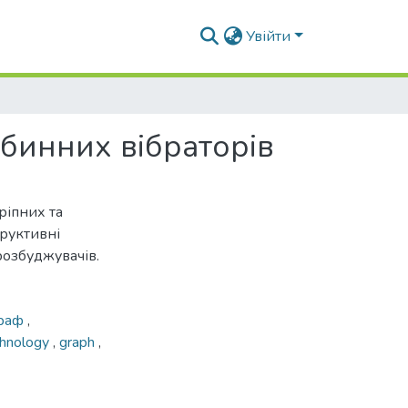
Увійти
ибинних вібраторів
ріпних та
труктивні
розбуджувачів.
раф
,
chnology
,
graph
,