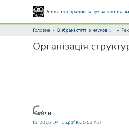
Фонди та зібрання
Пошук за критерія
Головна
Вибрані статті з наукових збірників КНУБА
Тех
Організація структу
Вантажиться...
Файли
tb_2015_34_15.pdf
(635,52 KB)