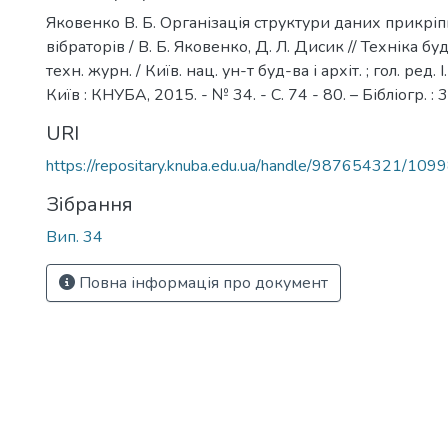
Яковенко В. Б. Організація структури даних прикрі
вібраторів / В. Б. Яковенко, Д. Л. Дисик // Техніка буд
техн. журн. / Київ. нац. ун-т буд-ва і архіт. ; гол. ред. І
Київ : КНУБА, 2015. - № 34. - С. 74 - 80. – Бібліогр. : 
URI
https://repositary.knuba.edu.ua/handle/987654321/109
Зібрання
Вип. 34
Повна інформація про документ