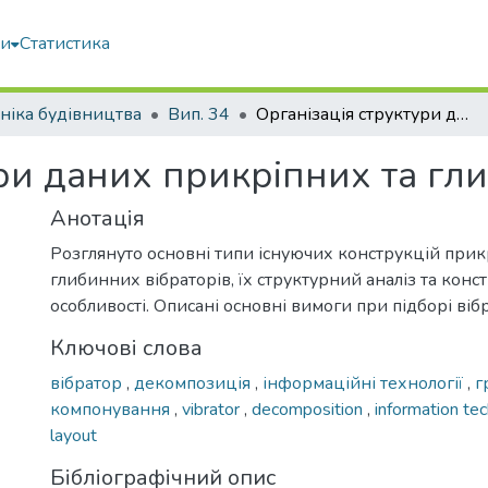
ми
Статистика
ніка будівництва
Вип. 34
Організація структури даних прикріпних та глибинних вібраторів
ри даних прикріпних та гл
Анотація
Розглянуто основні типи існуючих конструкцій прик
глибинних вібраторів, їх структурний аналіз та конс
особливості. Описані основні вимоги при підборі віб
Ключові слова
вібратор
,
декомпозиція
,
інформаційні технології
,
г
компонування
,
vibrator
,
decomposition
,
information te
layout
Бібліографічний опис