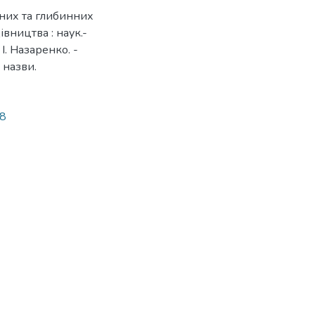
пних та глибинних
івництва : наук.-
. І. Назаренко. -
3 назви.
98