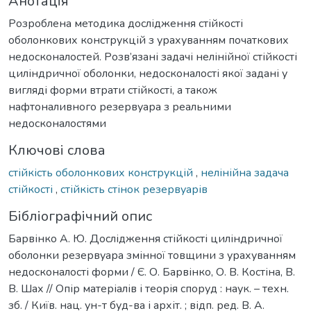
Анотація
Розроблена методика дослідження стійкості
оболонкових конструкцій з урахуванням початкових
недосконалостей. Розв’язані задачі нелінійної стійкості
циліндричної оболонки, недосконалості якої задані у
вигляді форми втрати стійкості, а також
нафтоналивного резервуара з реальними
недосконалостями
Ключові слова
стійкість оболонкових конструкцій
,
нелінійна задача
стійкості
,
стійкість стінок резервуарів
Бібліографічний опис
Барвінко А. Ю. Дослідження стійкості циліндричної
оболонки резервуара змінної товщини з урахуванням
недосконалості форми / Є. О. Барвінко, О. В. Костіна, В.
В. Шах // Опір матеріалів і теорія споруд : наук. – техн.
зб. / Київ. нац. ун-т буд-ва і архіт. ; відп. ред. В. А.