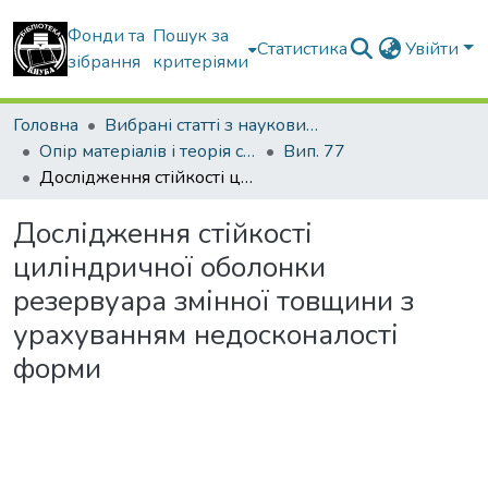
Фонди та
Пошук за
Статистика
Увійти
зібрання
критеріями
Головна
Вибрані статті з наукових збірників КНУБА
Опір матеріалів і теорія споруд
Вип. 77
Дослідження стійкості циліндричної оболонки резервуара змінної товщини з урахуванням недосконалості форми
Дослідження стійкості
циліндричної оболонки
резервуара змінної товщини з
урахуванням недосконалості
форми