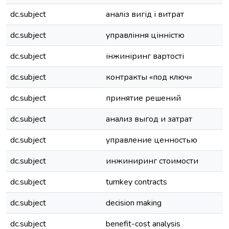
dc.subject
аналіз вигід і витрат
dc.subject
управління цінністю
dc.subject
інжиніринг вартості
dc.subject
контракты «под ключ»
dc.subject
принятие решений
dc.subject
анализ выгод и затрат
dc.subject
управление ценностью
dc.subject
инжиниринг стоимости
dc.subject
turnkey contracts
dc.subject
decision making
dc.subject
benefit-cost analysis