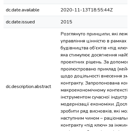
dc.date.available
2020-11-13T18:55:44Z
dc.date.issued
2015
Розглянуто принципи, які лежат
управління цінністю в рамках 
будівництва об’єктів «під ключ
яка стимулює досягнення найб
проектних рішень. За допомого
проілюстровано приклад (кейс)
щодо доцільності внесення змі
контракту. Запропонована конц
dc.description.abstract
макроекономічному контексті,
інструментом сучасної індустріал
модернізації економіки. Досл
зробити ряд висновків, які мо
наступним чином – раціональні
контракту «під ключ» за інжинір