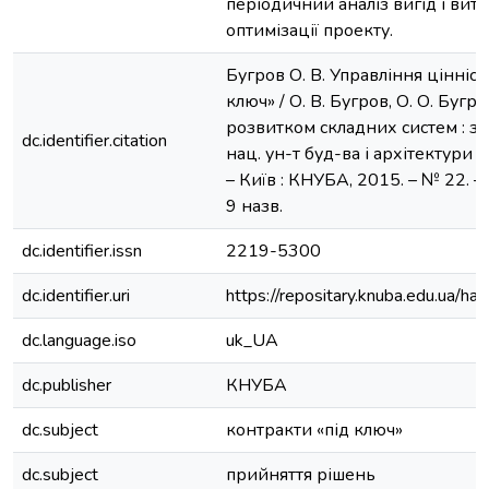
періодичний аналіз вигід і вит
оптимізації проекту.
Бугров О. В. Управління цінніст
ключ» / О. В. Бугров, О. О. Бугр
розвитком складних систем : зб.
dc.identifier.citation
нац. ун-т буд-ва і архітектури ; 
– Київ : КНУБА, 2015. – № 22. – С
9 назв.
dc.identifier.issn
2219-5300
dc.identifier.uri
https://repositary.knuba.edu.ua
dc.language.iso
uk_UA
dc.publisher
КНУБА
dc.subject
контракти «під ключ»
dc.subject
прийняття рішень