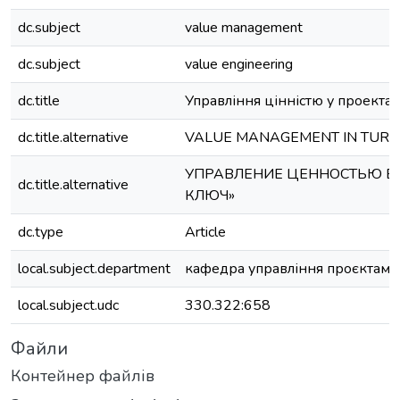
dc.subject
value management
dc.subject
value engineering
dc.title
Управління цінністю у проектах
dc.title.alternative
VALUE MANAGEMENT IN TURN
УПРАВЛЕНИЕ ЦЕННОСТЬЮ В 
dc.title.alternative
КЛЮЧ»
dc.type
Article
local.subject.department
кафедра управління проєктами
local.subject.udc
330.322:658
Файли
Контейнер файлів