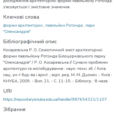
дослідження архітектурної форми павільйону Ротонда,
з’ясовується її змістовне значення.
Ключові слова
форми архітектурні
,
павільйон Ротонда
,
парк
"Олександрія"
Бібліографічний опис
Косаревська Р. О. Семіотичний зміст архітектурної
форми павільйону Ротонда Білоцерківського парку
"Олександрія" / Р. О. Косаревська // Сучасні проблеми
архітектури та містобудування : наук.-техн. зб. / Київ.
нац. ун-т буд-ва і архіт. ; відп. ред. М. М. Дьомін. - Київ :
КНУБА, 2009. - Вип. 21. - С. 11-15. - Бібліогр. : 8 назв.
URI
https://repositary.knuba.edu.ua/handle/987654321/1107
Зібрання