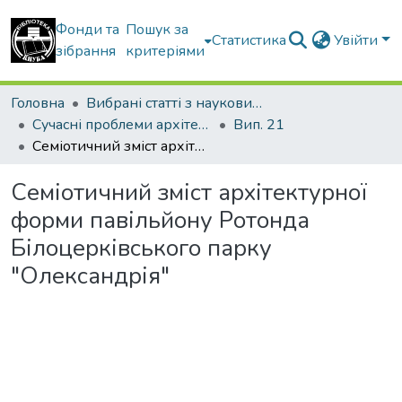
Фонди та
Пошук за
Статистика
Увійти
зібрання
критеріями
Головна
Вибрані статті з наукових збірників КНУБА
Сучасні проблеми архітектури та містобудування
Вип. 21
Семіотичний зміст архітектурної форми павільйону Ротонда Білоцерківського парку "Олександрія"
Семіотичний зміст архітектурної
форми павільйону Ротонда
Білоцерківського парку
"Олександрія"