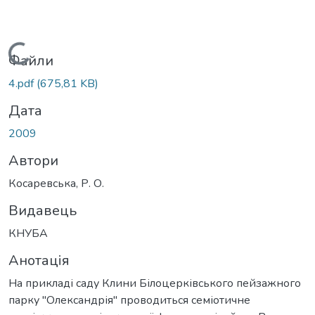
Вантажиться...
Файли
4.pdf
(675,81 KB)
Дата
2009
Автори
Косаревська, Р. О.
Видавець
КНУБА
Анотація
На прикладі саду Клини Білоцерківського пейзажного
парку "Олександрія" проводиться семіотичне