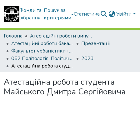
Фонди та
Пошук за
Статистика
Увійти
зібрання
критеріями
Головна
Атестаційні роботи випускників
Атестаційні роботи бакалаврів
Презентації
Факультет урбаністики та просторового планування
052 Політологія. Політичний менеджмент
2023
Атестаційна робота студента Майського Дмитра Сергійовича
Атестаційна робота студента
Майського Дмитра Сергійовича