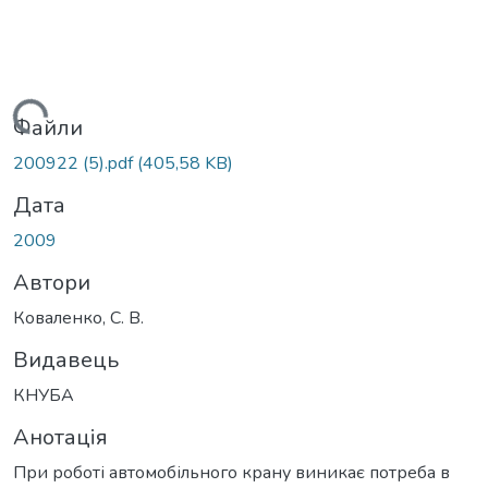
антажиться...
Файли
200922 (5).pdf
(405,58 KB)
Дата
2009
Автори
Коваленко, С. В.
Видавець
КНУБА
Анотація
При роботі автомобільного крану виникає потреба в