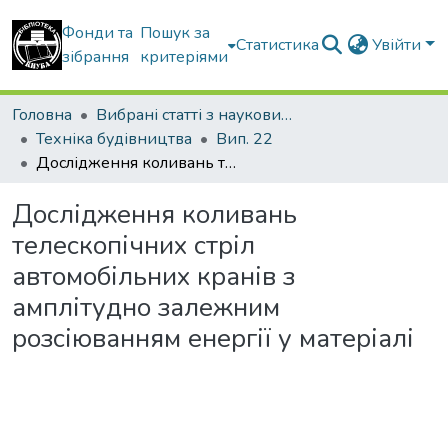
Фонди та
Пошук за
Статистика
Увійти
зібрання
критеріями
Головна
Вибрані статті з наукових збірників КНУБА
Техніка будівництва
Вип. 22
Дослідження коливань телескопічних стріл автомобільних кранів з амплітудно залежним розсіюванням енергії у матеріалі
Дослідження коливань
телескопічних стріл
автомобільних кранів з
амплітудно залежним
розсіюванням енергії у матеріалі